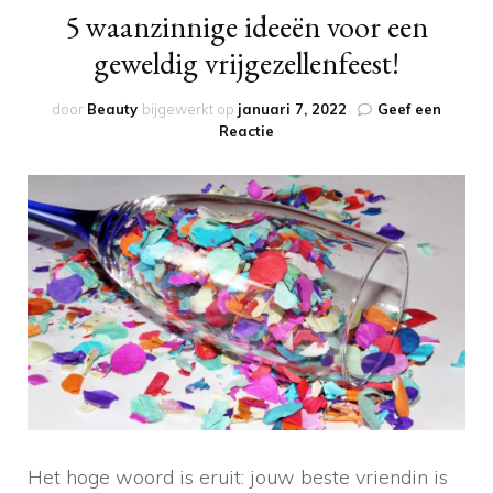
5 waanzinnige ideeën voor een
geweldig vrijgezellenfeest!
door
Beauty
bijgewerkt op
januari 7, 2022
Geef een
op
Reactie
5
waanzinnige
ideeën
voor
een
geweldig
vrijgezellenfeest!
Het hoge woord is eruit: jouw beste vriendin is