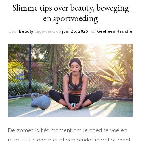
Slimme tips over beauty, beweging
en sportvoeding
op
door
Beauty
bijgewerkt op
juni 25, 2025
Geef een Reactie
Sli
tips
over
beau
bew
en
spor
De zomer is hét moment om je goed te voelen
in je lijf. En dan niet alleen omdat je wil of moet