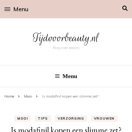
Menu
Tijdvoorbeauty.nl
Blog over beauty
Menu
Home
Mooi
Is modafinil kopen een slimme zet?
MOOI
TIPS
VERZORGING
VROUWEN
Is modafinil kopen een slimme zet?