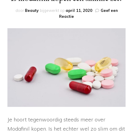
door
Beauty
bijgewerkt op
april 11, 2020
Geef een
op
Reactie
Is
modafinil
kopen
een
slimme
zet?
Je hoort tegenwoordig steeds meer over
Modafinil kopen. Is het echter wel zo slim om dit