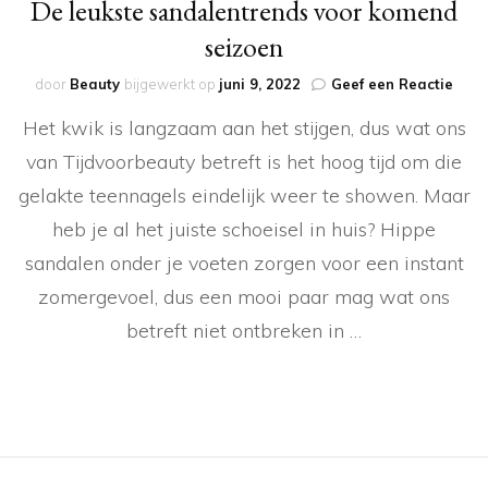
De leukste sandalentrends voor komend
seizoen
op
door
Beauty
bijgewerkt op
juni 9, 2022
Geef een Reactie
De
Het kwik is langzaam aan het stijgen, dus wat ons
leuk
sand
van Tijdvoorbeauty betreft is het hoog tijd om die
voor
gelakte teennagels eindelijk weer te showen. Maar
kom
seiz
heb je al het juiste schoeisel in huis? Hippe
sandalen onder je voeten zorgen voor een instant
zomergevoel, dus een mooi paar mag wat ons
betreft niet ontbreken in …