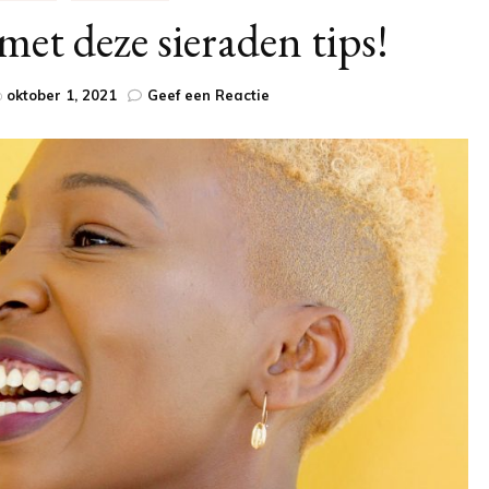
 met deze sieraden tips!
op
p
oktober 1, 2021
Geef een Reactie
Voel
je
beautiful
met
deze
sieraden
tips!