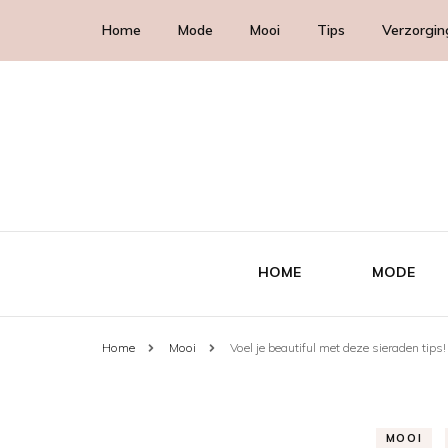
Home
Mode
Mooi
Tips
Verzorgin
HOME
MODE
Home
Mooi
Voel je beautiful met deze sieraden tips!
MOOI