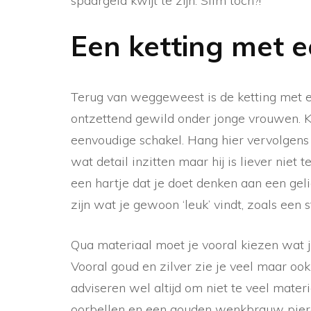
spaargeld kwijt te zijn. Slim toch?!
Een ketting met 
Terug van weggeweest is de ketting met e
ontzettend gewild onder jonge vrouwen. Ki
eenvoudige schakel. Hang hier vervolgen
wat detail inzitten maar hij is liever niet 
een hartje dat je doet denken aan een geli
zijn wat je gewoon ‘leuk’ vindt, zoals een s
Qua materiaal moet je vooral kiezen wat je
Vooral goud en zilver zie je veel maar ook
adviseren wel altijd om niet te veel mate
oorbellen en een gouden wenkbrauw pierc