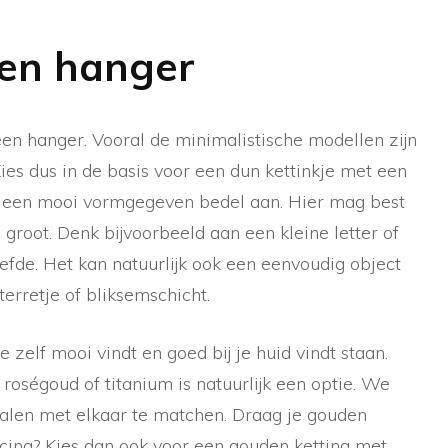
een hanger
en hanger. Vooral de minimalistische modellen zijn
es dus in de basis voor een dun kettinkje met een
s een mooi vormgegeven bedel aan. Hier mag best
te groot. Denk bijvoorbeeld aan een kleine letter of
efde. Het kan natuurlijk ook een eenvoudig object
terretje of bliksemschicht.
 zelf mooi vindt en goed bij je huid vindt staan.
 roségoud of titanium is natuurlijk een optie. We
rialen met elkaar te matchen. Draag je gouden
ing? Kies dan ook voor een gouden ketting met