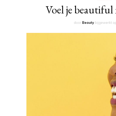
Voel je beautiful
door
Beauty
bijgewerkt o