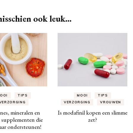
isschien ook leuk...
OOI
TIPS
MOOI
TIPS
VERZORGING
VERZORGING
VROUWEN
nes, mineralen en
Is modafinil kopen een slimme
 supplementen die
zet?
aar ondersteunen!