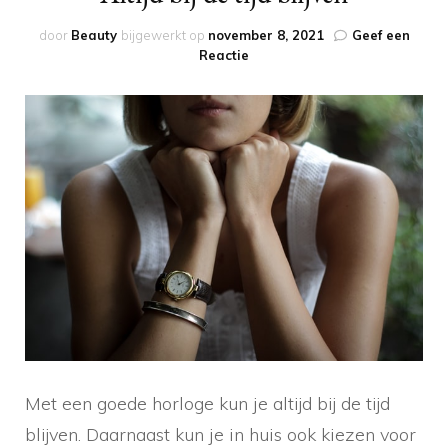
door
Beauty
bijgewerkt op
november 8, 2021
Geef een
op
Reactie
Altijd
bij
de
tijd
blijven
Met een goede horloge kun je altijd bij de tijd
blijven. Daarnaast kun je in huis ook kiezen voor