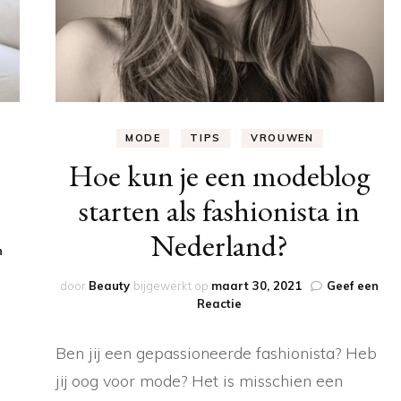
MODE
TIPS
VROUWEN
Hoe kun je een modeblog
starten als fashionista in
Nederland?
n
door
Beauty
bijgewerkt op
maart 30, 2021
Geef een
op
Reactie
Hoe
kun
Ben jij een gepassioneerde fashionista? Heb
je
een
jij oog voor mode? Het is misschien een
modeblog