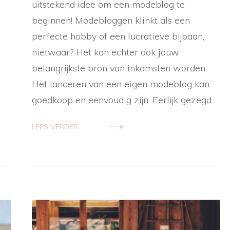
uitstekend idee om een ​​modeblog te
starten
als
beginnen! Modebloggen klinkt als een
fashionista
perfecte hobby of een lucratieve bijbaan,
in
Nederland?
nietwaar? Het kan echter ook jouw
belangrijkste bron van inkomsten worden.
Het lanceren van een eigen modeblog kan
goedkoop en eenvoudig zijn. Eerlijk gezegd …
LEES VERDER