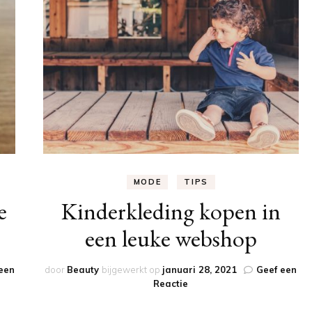
MODE
TIPS
e
Kinderkleding kopen in
een leuke webshop
een
door
Beauty
bijgewerkt op
januari 28, 2021
Geef een
op
Reactie
Kinderkleding
kopen