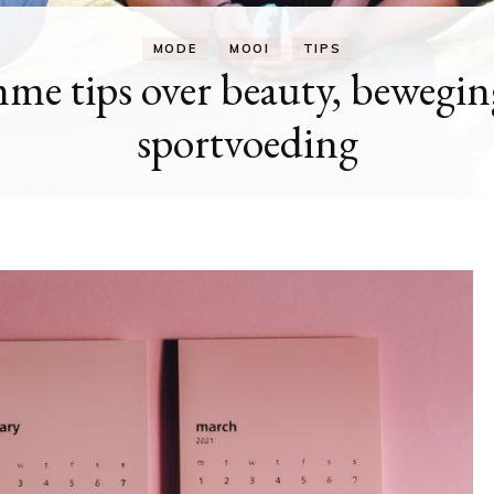
MODE
at sloffen: ultiem comfort v
voeten