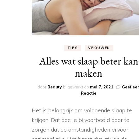
TIPS
VROUWEN
Alles wat slaap beter kan
maken
door
Beauty
bijgewerkt op
mei 7, 2021
Geef ee
op
Reactie
Alles
wat
Het is belangrijk om voldoende slaap te
slaap
beter
krijgen. Dat doe je bijvoorbeeld door te
kan
zorgen dat de omstandigheden ervoor
maken