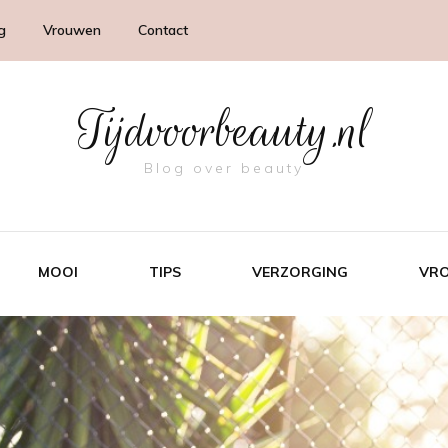
g
Vrouwen
Contact
Tijdvoorbeauty.nl
Blog over beauty
MOOI
TIPS
VERZORGING
VR